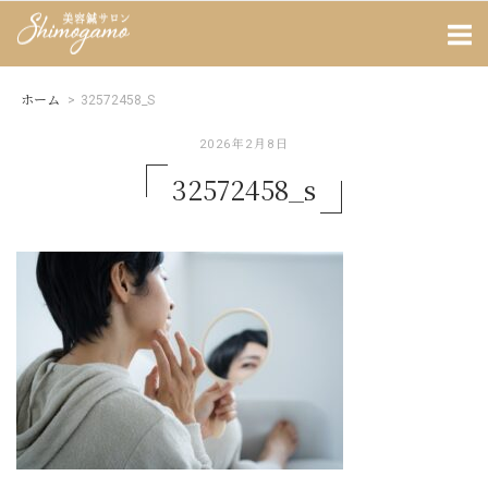
Skip
Home
to
content
ホーム
>
32572458_S
2026年2月8日
32572458_s