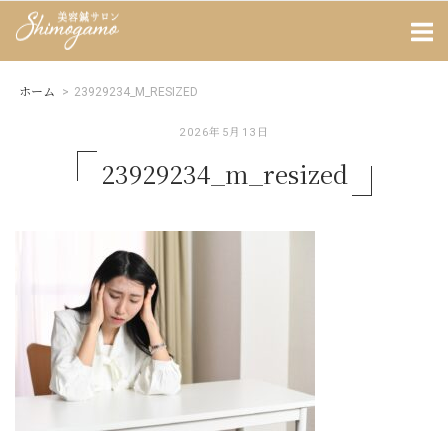
Skip
Home
to
content
ホーム
>
23929234_M_RESIZED
2026年5月13日
23929234_m_resized