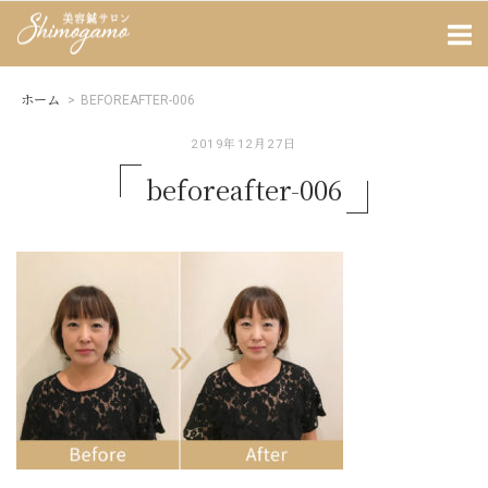
Skip
Home
to
content
ホーム
>
BEFOREAFTER-006
2019年12月27日
beforeafter-006