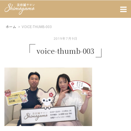
Skip
Home
to
content
ホーム
>
VOICE-THUMB-003
2019年7月9日
voice-thumb-003