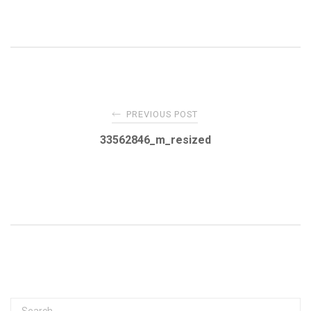
Post
←
PREVIOUS POST
navigation
33562846_m_resized