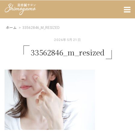
Skip
Home
to
content
ホーム
>
33562846_M_RESIZED
2026年5月21日
33562846_m_resized