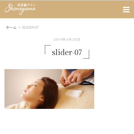
Skip
Home
to
content
ホーム
>
SLIDER-07
2019年6月20日
slider-07