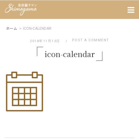
Skip
Home
to
content
ホーム
>
ICON-CALENDAR
POST A COMMENT
2018年11月13日
icon-calendar